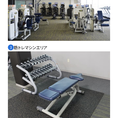
筋トレマシンエリア
3