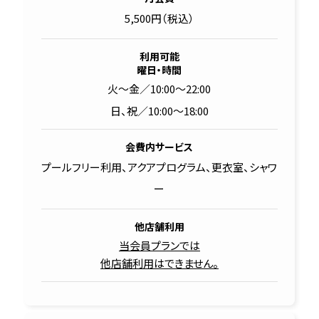
5,500円（税込）
利用可能
曜日・時間
火〜金／
10:00〜22:00
日、祝／
10:00〜18:00
会費内サービス
プールフリー利用、アクアプログラム、更衣室、シャワ
ー
他店舗利用
当会員プランでは
他店舗利用はできません。