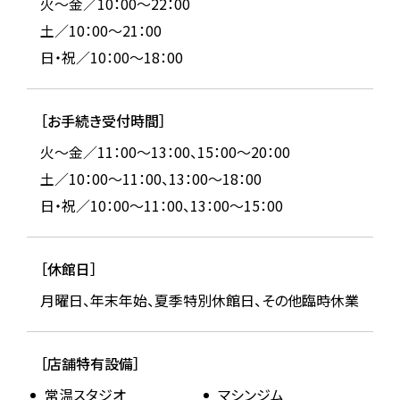
火～金／10：00～22：00
土／10：00～21：00
日・祝／10：00～18：00
［お手続き受付時間］
火～金／11：00～13：00、15：00～20：00
土／10：00～11：00、13：00～18：00
日・祝／10：00～11：00、13：00～15：00
［休館日］
月曜日、年末年始、夏季特別休館日、その他臨時休業
［店舗特有設備］
常温スタジオ
マシンジム