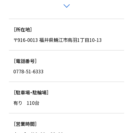
［所在地］
〒916-0013 福井県鯖江市鳥羽1丁目10-13
［電話番号］
0778-51-6333
［駐車場・駐輪場］
有り 110台
［営業時間］