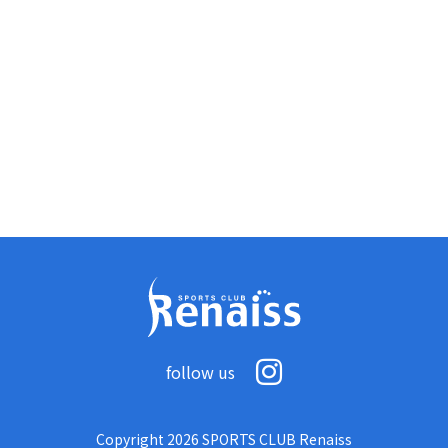
follow us
Copyright 2026 SPORTS CLUB Renaiss