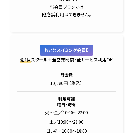
当会員プランでは
他店舗利用はできません。
おとなスイミング会員B
週1回
スクール＋全営業時間・全サービス利用OK
月会費
10,780円 （税込）
利用可能
曜日・時間
火〜金／
10:00〜22:00
土／
10:00〜21:00
日、祝／
10:00〜18:00