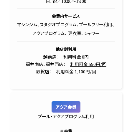
日、祝／
10:00〜18:00
会費内サービス
マシンジム、スタジオプログラム、プールフリー利用、
アクアプログラム、 更衣室、シャワー
他店舗利用
越前店：
利用料金 0円
福井南店、福井西店：
利用料金 550円/回
敦賀店：
利用料金 1,100円/回
アクア会員
プール・アクアプログラム利用
月会費