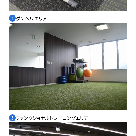
ダンベルエリア
4
ファンクショナルトレーニングエリア
5