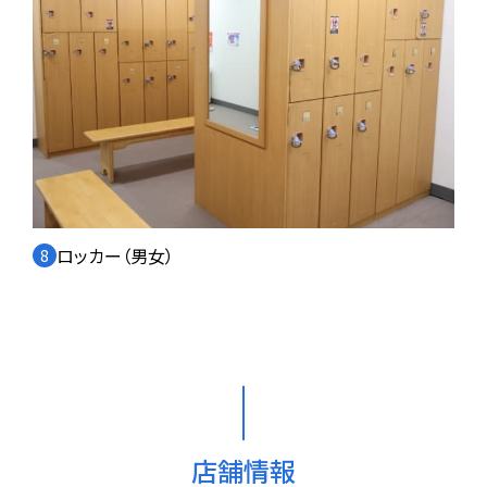
ロッカー（男女）
8
店舗情報